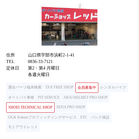
住所
山口県宇部市浜町2-1-41
TEL
0836-33-7121
定休日
第2・第4 月曜日
各週火曜日
適合パーツ端末検索
TAX FREE SHOP
レンタルバイク
会員募集中
オートバイ車検
PIT SERVICE
ARAI HELMET PRO SHOP
SENA PRO SHOP
SHOEI TECHNICAL SHOP
OGK Kabutoプロフィッティングサービス
ETC
パンク保証
モトアウトレット