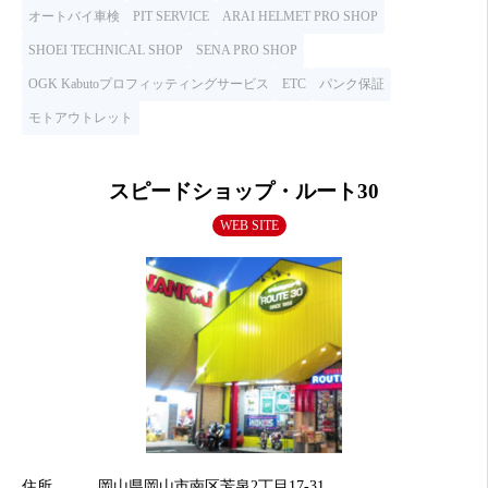
オートバイ車検
PIT SERVICE
ARAI HELMET PRO SHOP
SHOEI TECHNICAL SHOP
SENA PRO SHOP
OGK Kabutoプロフィッティングサービス
ETC
パンク保証
モトアウトレット
スピードショップ・ルート30
WEB SITE
住所
岡山県岡山市南区芳泉2丁目17-31