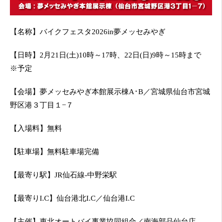
【名称】バイクフェスタ2026in夢メッセみやぎ
【日時】2月21日(土)10時～17時、22日(日)9時～15時まで
※予定
【会場】夢メッセみやぎ本館展示棟A･B／宮城県仙台市宮城
野区港３丁目１−７
【入場料】無料
【駐車場】無料駐車場完備
【最寄り駅】JR仙石線-中野栄駅
【最寄りI.C】仙台港北I.C／仙台港I.C
【主催】東北オートバイ事業協同組合／南海部品仙台店