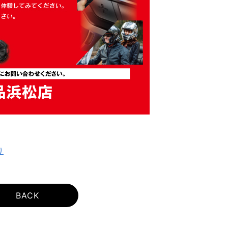
り
BACK