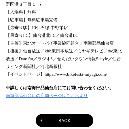
野区港３丁目１−７
【入場料】無料
【駐車場】無料駐車場完備
【最寄り駅】JR仙石線-中野栄駅
【最寄りI.C】仙台港北I.C／仙台港I.C
【主催】東北オートバイ事業協同組合／南海部品仙台店
【後援】仙台放送／khb東日本放送／ミヤギテレビ／tbc東北
放送／Date fm／ラジオ3／せんだいタウン情報S-style／仙台
リビング新聞社／河北新報社
【イベントページ】https://www.bikefesta-miyagi.com/
※詳しくは南海部品仙台店にてお問い合わせください。
南海部品仙台店の店舗ページはこちらより
BACK