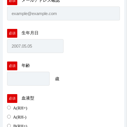
メールアドレス確認
必須
生年月日
必須
年齢
必須
歳
血液型
必須
A(RH+)
A(RH-)
B(RH+)