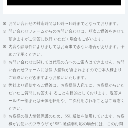
当サイトでは、お客様により良いサービスをご提供するため
に、お問い合わせ等に際して、必要な範囲でお客様の個人情
報をご提供いただくことがあります。お客様に個人情報をお
伺いするにあたっては、当社がお客様の同意を得ることな
お問い合わせの対応時間は10時〜16時までとなっております。
く、お知らせした以外の目的でお客様の個人情報を利用する
問い合わせフォームからのお問い合わせは、順次ご返答をさせて
ことはありません。
頂きますがご回答に数日 いただく場合もございます。
個人情報の第三者への開示
当社は、個人情報を本人の許可無く他の事業者や個人などの
内容や諸条件によりましてはお返事できない場合があります。予
第三者に提供および公開することはありません。ただし、以
めご了承ください。
下に該当する場合はその限りではありません。
お問い合わせに関しては代理の方へのご案内はできません。お問
情報提供について本人の同意がある場合
官公庁等の公的機関から法令に基づき開示を求められた場
い合わせフォームには個 人情報が含まれますのでご本人様より
合
ご連絡いただきますようお願いいたします。
本サイトの運営に関する業務提携先に対して個人情報を開
弊社より送信するご返答は、お客様個人宛てに、お客様からいた
示する場合。ただし、この場合に開示する情報は必要な範
囲のみに限定し、開示先に対して契約等により個人情報の
だいたご質問にお答えす ることを目的としております。返答メ
管理を義務付けます。
ールの一部または全体を転用や、二次利用されることはご遠慮く
個人情報の照会・訂正・削除
ださい。
当社は、お客様ご自身の個人情報の照会、変更、修正等を希
お客様の個人情報保護のため、SSL 通信を使用しています。お客
望される場合には、速やかに対応いたします。その際、第三
者による個人情報の不正な取得、改ざん等を防止するため、
様がお使いのブラウザ が SSL 通信非対応の場合には、このお問
ご本人からの要請であることを確認させていただく場合があ