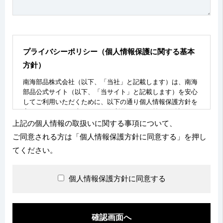
プライバシーポリシー（個人情報保護に関する基本
方針）
南海部品株式会社（以下、「当社」と記載します）は、南海
部品公式サイト（以下、「当サイト」と記載します）を安心
してご利用いただくために、以下の通り個人情報保護方針を
定めております。当サイトをご利用いただく前にご確認くだ
さるようお願いいたします。
上記の個人情報の取扱いに関する事項について、
ご同意される方は「個人情報保護方針に同意する」を押し
個人情報とは
個人情報とは、個人に関する情報であり、氏名、生年月日、
てください。
性別、電話番号、電子メールアドレス、職業、勤務先等、特
定の個人を識別し得る情報をいいます。個人情報の取扱いに
ついては、お客様が当社のサイトを通じて商品の購入、当社
個人情報保護方針に同意する
へのご連絡、などをご利用された時に適応されます。お客様
が当社のサイトを利用される際に収集された個人情報は、当
個人情報の取扱いについての考え方に従い管理されます。
収集目的と利用