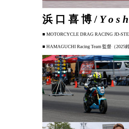
浜 口 喜 博 /
Y o s h
■ MOTORCYCLE DRAG RACING JD-S
■ HAMAGUCHI Racing Team 監督