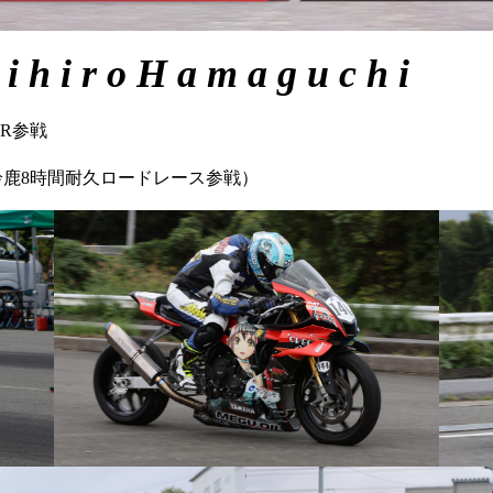
 i h i r o H a m a g u c h i
TER参戦
（2025鈴鹿8時間耐久ロードレース参戦）