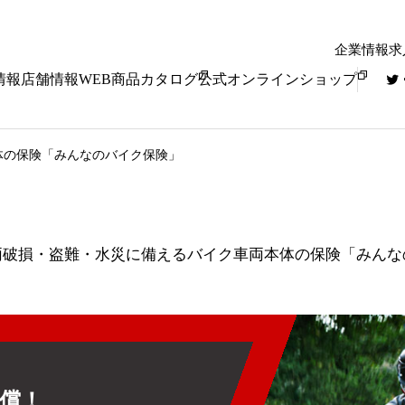
企業情報
求
情報
店舗情報
WEB商品カタログ
公式オンラインショップ
体の保険「みんなのバイク保険」
両破損・盗難・水災に備えるバイク車両本体の保険「みんな
償！