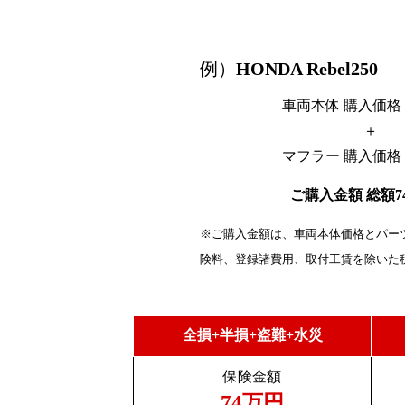
例）
HONDA Rebel250
車両本体 購入価格
＋
マフラー 購入価格
ご購入金額 総額7
※ご購入金額は、車両本体価格とパー
険料、登録諸費用、取付工賃を除いた
全損+半損+盗難+水災
保険金額
74万円