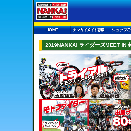
HOME
ナンカイメイト
ショップご
募集
2019NANKAI ライダーズMEET I